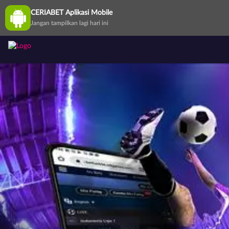
CERIABET Aplikasi Mobile
Jangan tampilkan lagi hari ini