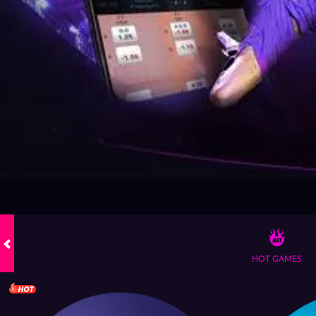
HOT GAMES