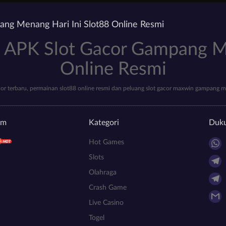
ang Menang Hari Ini Slot88 Online Resmi
s APK Slot Gacor Gampang Me
Online Resmi
acor terbaru, permainan slot88 online resmi dan peluang slot gacor maxwin gampang 
rm
Kategori
Duk
i
Hot Games
Slots
Olahraga
Crash Game
Live Casino
Togel