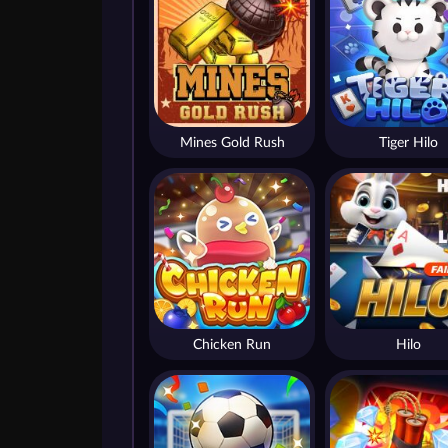
Mines Gold Rush
Tiger Hilo
Chicken Run
Hilo