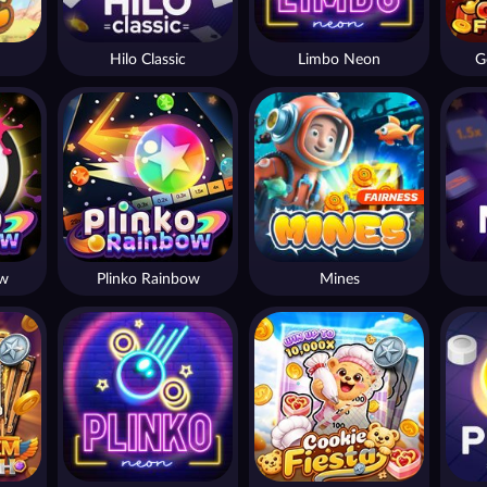
Hilo Classic
Limbo Neon
G
ow
Plinko Rainbow
Mines