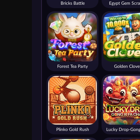
Bricks Battle
Egypt Gem Scra
Forest Tea Party
Golden Clove
Plinko Gold Rush