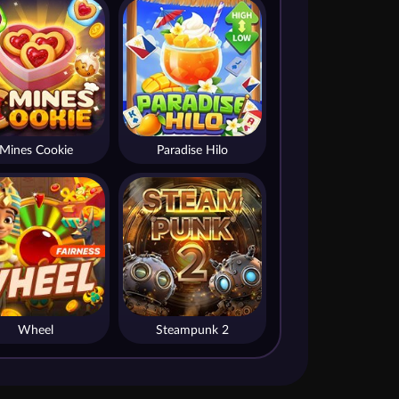
Mines Cookie
Paradise Hilo
Wheel
Steampunk 2