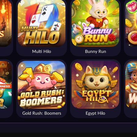
Multi Hilo
Bunny Run
Gold Rush: Boomers
Egypt Hilo