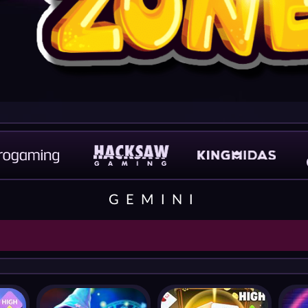
GEMINI