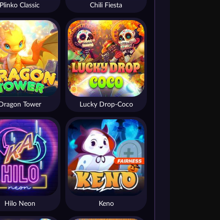
Plinko Classic
Chili Fiesta
Dragon Tower
Lucky Drop-Coco
Hilo Neon
Keno