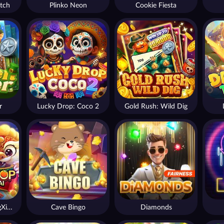
tch
Plinko Neon
Cookie Fiesta
r
Lucky Drop: Coco 2
Gold Rush: Wild Dig
Lucky Drop-GongXiFaChai
Cave Bingo
Diamonds