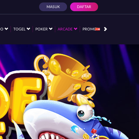
MASUK
DAFTAR
PROMOSI
INO
TOGEL
POKER
ARCADE