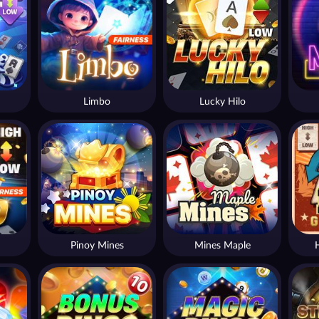
Limbo
Lucky Hilo
Pinoy Mines
Mines Maple