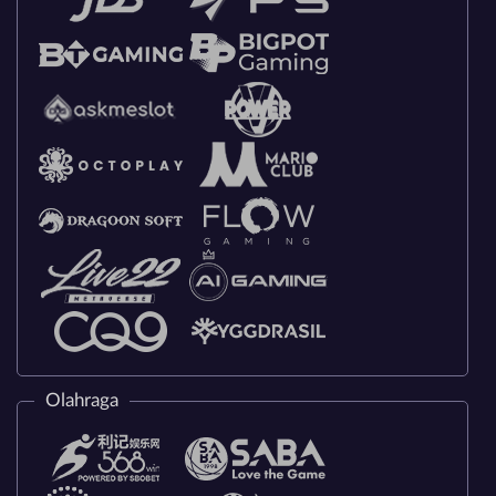
Olahraga