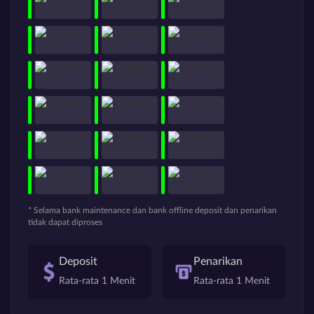
* Selama bank maintenance dan bank offline deposit dan penarikan
tidak dapat diproses
Deposit
Penarikan
Rata-rata 1 Menit
Rata-rata 1 Menit