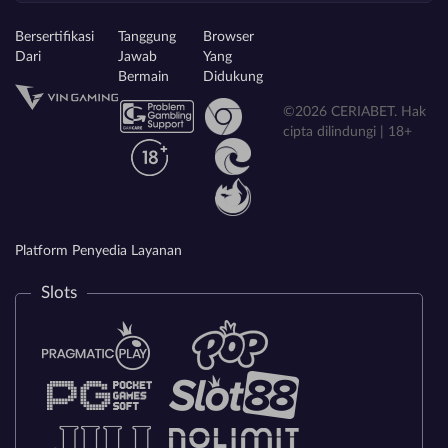
Bersertifikasi
Tanggung
Browser
Dari
Jawab
Yang
Bermain
Didukung
©2026 CERIABET. Hak
cipta dilindungi | 18+
Platform Penyedia Layanan
Slots