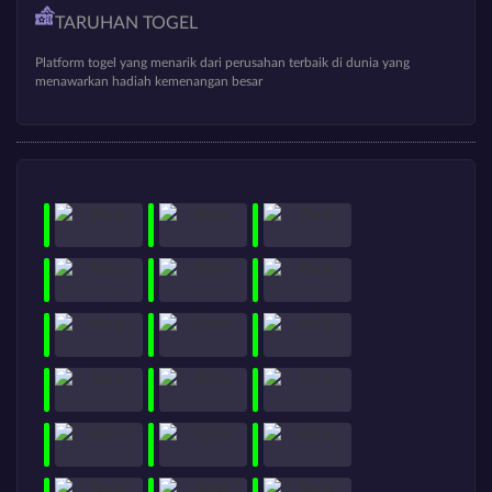
TARUHAN TOGEL
Platform togel yang menarik dari perusahan terbaik di dunia yang
menawarkan hadiah kemenangan besar