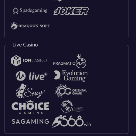
Live Casino