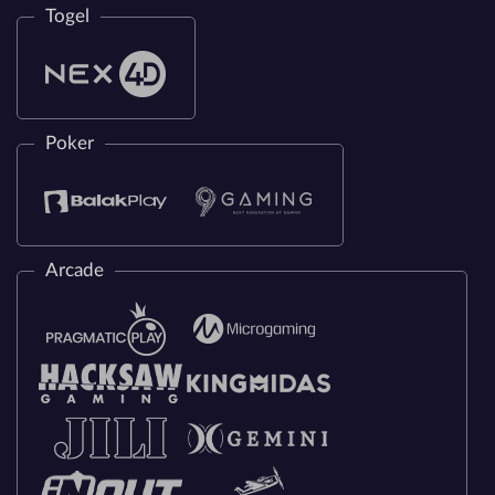
Togel
Poker
Arcade