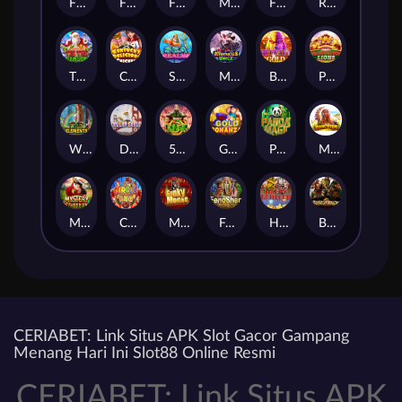
Fire of Route 66
Fire of Rue Royale
Fire of Riverside
Mr.Fido
Fire Wheel
Runaway
TIS The Season
Crazy Restaurant
Sea Realms
Mysterious Witch
Buffalo Gold
Prosperous Lions
Wild Elements
Dollar Eagle
5 Kings
Gold Bonanza
Panda Magic II
Magic Totem
Mystery Of The Orient
Circus
Monkey Slots
Feng Shen
Happy Lantern
Brothers Kingdom
CERIABET: Link Situs APK Slot Gacor Gampang
Menang Hari Ini Slot88 Online Resmi
CERIABET: Link Situs APK