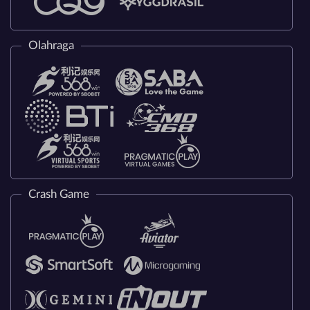
Olahraga
Crash Game