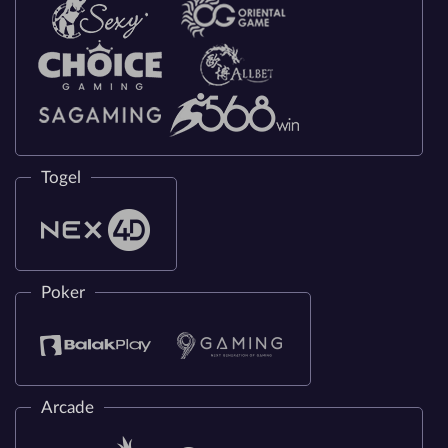
Togel
Poker
Arcade