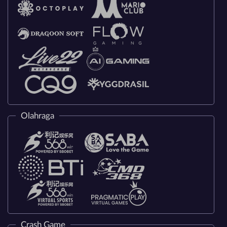
Olahraga
Crash Game