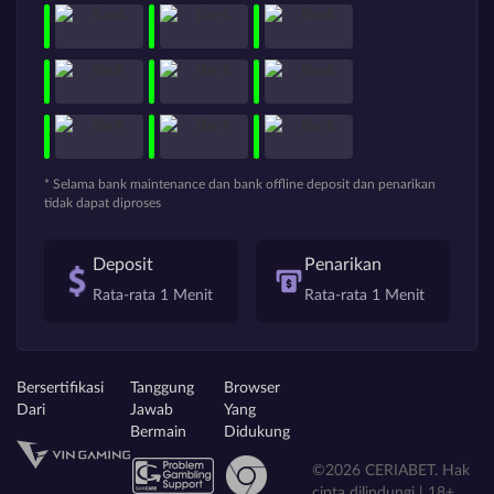
* Selama bank maintenance dan bank offline deposit dan penarikan
tidak dapat diproses
Deposit
Penarikan
Rata-rata 1 Menit
Rata-rata 1 Menit
Bersertifikasi
Tanggung
Browser
Dari
Jawab
Yang
Bermain
Didukung
©2026 CERIABET. Hak
cipta dilindungi | 18+