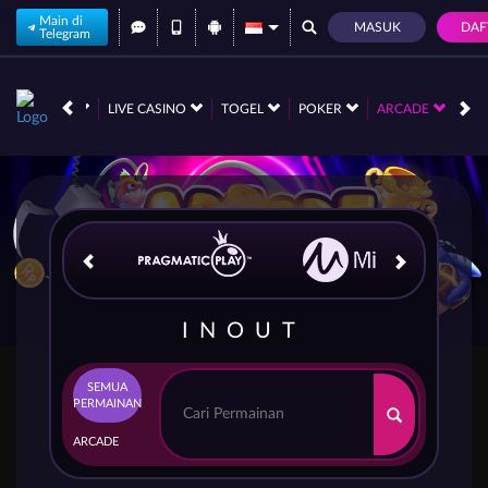
Main di
MASUK
DAF
Telegram
PR
RASH GAME
LIVE CASINO
TOGEL
POKER
ARCADE
INOUT
SEMUA
PERMAINAN
ARCADE