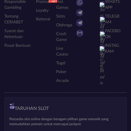
Responsible
Promosi
Hot
WHATS
Gambling
Games
APP
Loyalty
Tentang
Slots
TELEGR
Referral
CERIABET
AM
Olahraga
Syarat dan
FACEBO
Crash
Ketentuan
OK
Game
Pusat Bantuan
INSTAG
Live
RAM
Casino
Togel
Poker
Arcade
TARUHAN SLOT
Penyedia slot online dengan beragam pilihan game menarik yang
memudahkan pemain untuk mencapai jackpot