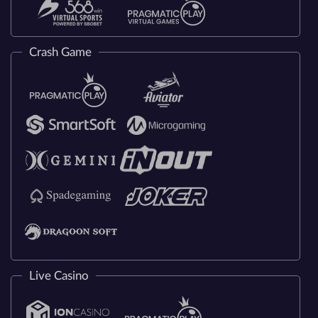
Crash Game
Live Casino