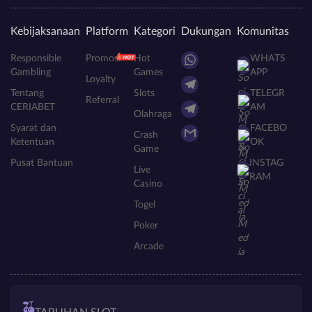
Kebijaksanaan
Platform
Kategori
Dukungan
Komunitas
Responsible
Promosi
Hot
WHATS
Gambling
Games
APP
Loyalty
Tentang
Slots
TELEGR
Referral
CERIABET
AM
Olahraga
Syarat dan
FACEBO
Crash
Ketentuan
OK
Game
Pusat Bantuan
INSTAG
Live
RAM
Casino
Togel
Poker
Arcade